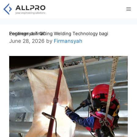
Skip
Me
to
content
Pentingnya Training Welding Technology bagi Engineer dan QC
June 28, 2026
by
Firmansyah