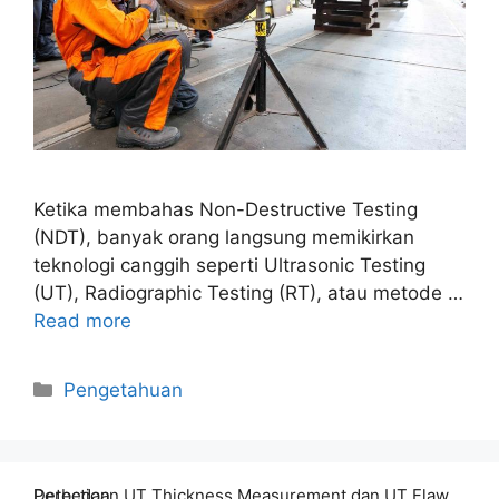
Ketika membahas Non-Destructive Testing
(NDT), banyak orang langsung memikirkan
teknologi canggih seperti Ultrasonic Testing
(UT), Radiographic Testing (RT), atau metode …
Read more
Categories
Pengetahuan
Perbedaan UT Thickness Measurement dan UT Flaw Detection