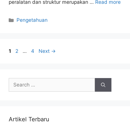
peralatan dan struktur merupakan …
Read more
Categories
Pengetahuan
Page
Page
Page
1
2
…
4
Next
→
Search
for:
Artikel Terbaru