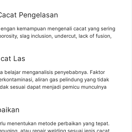
 Cacat Pengelasan
a dengan kemampuan mengenali cacat yang sering
osity, slag inclusion, undercut, lack of fusion,
cat Las
uga belajar menganalisis penyebabnya. Faktor
erkontaminasi, aliran gas pelindung yang tidak
tidak sesuai dapat menjadi pemicu munculnya
baikan
erlu menentukan metode perbaikan yang tepat.
ouging, atau repair welding sesuai jenis cacat