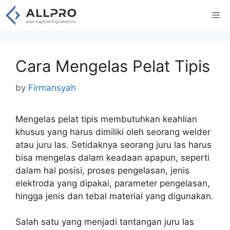
Skip
Me
to
content
Cara Mengelas Pelat Tipis
by
Firmansyah
Mengelas pelat tipis membutuhkan keahlian
khusus yang harus dimiliki oleh seorang welder
atau juru las. Setidaknya seorang juru las harus
bisa mengelas dalam keadaan apapun, seperti
dalam hal posisi, proses pengelasan, jenis
elektroda yang dipakai, parameter pengelasan,
hingga jenis dan tebal material yang digunakan.
Salah satu yang menjadi tantangan juru las