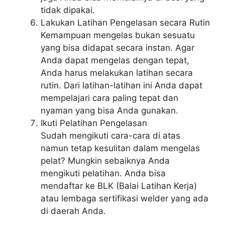
tidak dipakai.
Lakukan Latihan Pengelasan secara Rutin
Kemampuan mengelas bukan sesuatu
yang bisa didapat secara instan. Agar
Anda dapat mengelas dengan tepat,
Anda harus melakukan latihan secara
rutin. Dari latihan-latihan ini Anda dapat
mempelajari cara paling tepat dan
nyaman yang bisa Anda gunakan.
Ikuti Pelatihan Pengelasan
Sudah mengikuti cara-cara di atas
namun tetap kesulitan dalam mengelas
pelat? Mungkin sebaiknya Anda
mengikuti pelatihan. Anda bisa
mendaftar ke BLK (Balai Latihan Kerja)
atau lembaga sertifikasi welder yang ada
di daerah Anda.