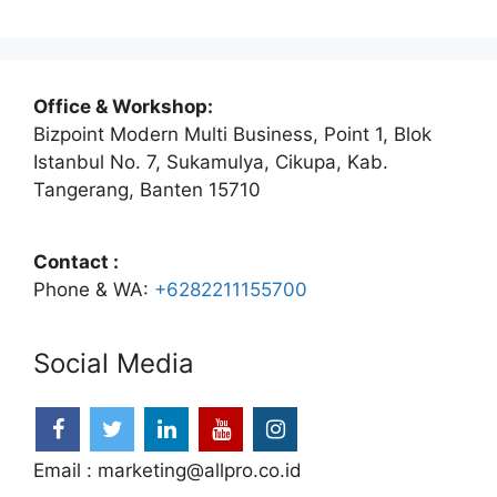
Office & Workshop:
Bizpoint Modern Multi Business, Point 1, Blok
Istanbul No. 7, Sukamulya, Cikupa, Kab.
Tangerang, Banten 15710
Contact :
Phone & WA:
+6282211155700
Social Media
Email : marketing@allpro.co.id