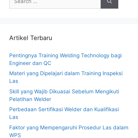
for:
Artikel Terbaru
Pentingnya Training Welding Technology bagi
Engineer dan QC
Materi yang Dipelajari dalam Training Inspeksi
Las
Skill yang Wajib Dikuasai Sebelum Mengikuti
Pelatihan Welder
Perbedaan Sertifikasi Welder dan Kualifikasi
Las
Faktor yang Mempengaruhi Prosedur Las dalam
WPS