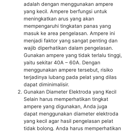
adalah dengan menggunakan ampere
yang kecil. Ampere berfungsi untuk
meningkatkan arus yang akan
mempengaruhi tingkatan panas yang
masuk ke area pengelasan. Ampere ini
menjadi faktor yang sangat penting dan
wajib diperhatikan dalam pengelasan.
Gunakan ampere yang tidak terlalu tinggi,
yaitu sekitar 40A – 60A. Dengan
menggunakan ampere tersebut, risiko
terjadinya lubang pada pelat yang dilas
dapat diminimalisir.
Gunakan Diameter Elektroda yang Kecil
Selain harus memperhatikan tingkat
ampere yang digunakan, Anda juga
dapat menggunakan diameter elektroda
yang kecil agar hasil pengelasan pelat
tidak bolong. Anda harus memperhatikan