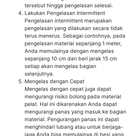
tersebut hingga pengelasan selesai.
Lakukan Pengelasan Intermittent
Pengelasan intermittent merupakan
pengelasan yang dilakukan secara tidak
terus menerus. Sebagai contohnya, pada
pengelasan material sepanjang 1 meter,
Anda memulainya dengan mengelas
sepanjang 10 cm dan beri jarak 15 cm
setiap akan mengelas bagian
selanjutnya.
Mengelas dengan Cepat
Mengelas dengan cepat juga dapat
mengurangi risiko bolong pada material
pelat. Hal ini dikarenakan Anda dapat
mengurangi panas yang masuk ke bagian
material. Pengurangan panas ini dapat
menghindari lubang atau untuk berjaga-
jaga Anda bisa memulainya di besi yang